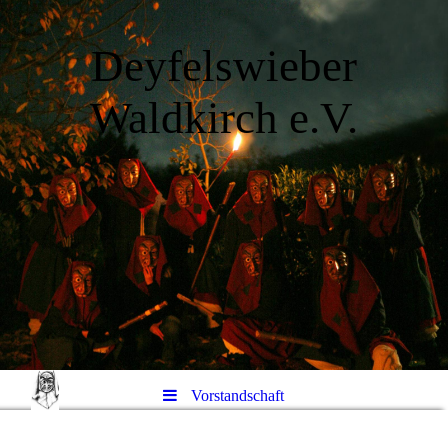
Deyfelswieber
Waldkirch e.V.
Vorstandschaft